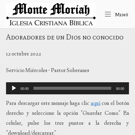
Ir
Inicio
al
Me
Menú
contenido
Adoradores de un Dios no conocido
12 octubre 2022
Servicio Miércoles - Pastor Soberanes
Reproductor
00:00
00:00
de
audio
Para descargar este mensaje haga clic
aquí
con el botón
derecho y seleccione la opción "Guardar Como." En
celular, pulse los tres puntos a la derecha y
"download/descargar."