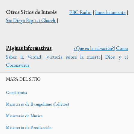
Otros Sitios de Interés
FBC Radio
|
Inmediatamente
|
San Diego Baptist Church
|
Páginas Informativas
¿Que es la salvación?|
Cómo
Saber la Verdad
|
Victoria sobre la muerte
|
Dios y el
Coronavirus
MAPA DEL SITIO
Contáctanos
Ministerio de Evangelismo (folletos)
Ministerio de Música
Ministerio de Predicación