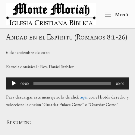
Ir
Inicio
al
Me
Menú
contenido
Andad en el Espíritu (Romanos 8:1-26)
6 de septiembre de 2020
Escuela dominical - Rev. Daniel Stabler
Reproductor
00:00
00:00
de
audio
Para descargar este mensaje solo dé click
aquí
con el botón derecho y
seleccione la opción "Guardar Enlace Como" o "Guardar Como."
Resumen: