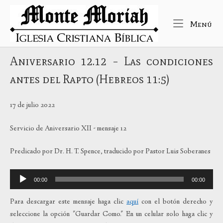
Ir
Inicio
al
Me
Menú
contenido
Aniversario 12.12 – Las condiciones
antes del Rapto (Hebreos 11:5)
17 de julio 2022
Servicio de Aniversario XII - mensaje 12
Predicado por Dr. H. T. Spence, traducido por Pastor Luis Soberanes
Reproductor
00:00
00:00
de
audio
Para descargar este mensaje haga clic
aquí
con el botón derecho y
seleccione la opción "Guardar Como." En un celular solo haga clic y