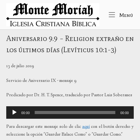
Ir
Inicio
al
Me
Menú
contenido
Aniversario 9.9 – Religion extraño en
los últimos días (Levíticus 10:1-3)
13 de julio 2019
Servicio de Aniversario IX - mensaje 9
Predicado por Dr. H. T. Spence, traducido por Pastor Luis Soberanes
Reproductor
00:00
00:00
de
audio
Para descargar este mensaje solo de clic
aquí
con el botón derecho y
seleccione la opción "Guardar Enlace Como" o "Guardar Como."