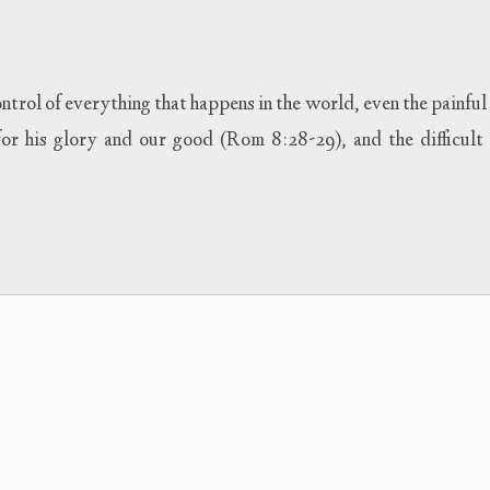
arriba
para
aumen
ntrol of everything that happens in the world, even the painful
o
dismin
 for his glory and our good (Rom 8:28-29), and the difficult 
el
volum