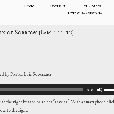
Inicio
Doctrina
Actividades
Literatura Cristiana
n of Sorrows (Lam. 1:11-12)
ted by Pastor Luis Soberanes
Utiliza
00:00
las
teclas
th the right button or select "save as." With a smartphone clic
de
ots to the right.
flecha