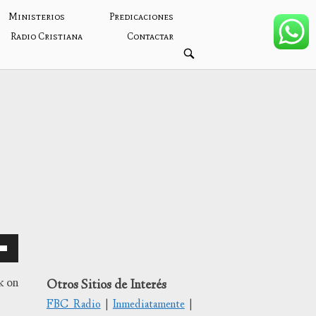
Ministerios
Predicaciones
Radio Cristiana
Contactar
ABRIR
BARRA
DE
BÚSQUEDA
k on
Otros Sitios de Interés
FBC Radio
|
Inmediatamente
|