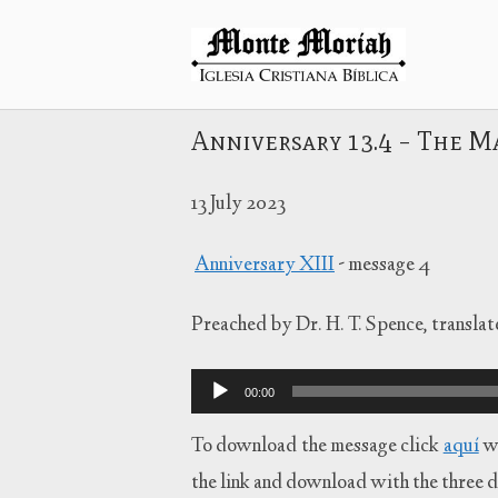
Ir
al
Inicio
contenido
Anniversary 13.4 – The Ma
13 July 2023
Anniversary XIII
- message 4
Preached by Dr. H. T. Spence, transla
Reproductor
00:00
de
audio
To download the message click
aquí
wi
the link and download with the three d