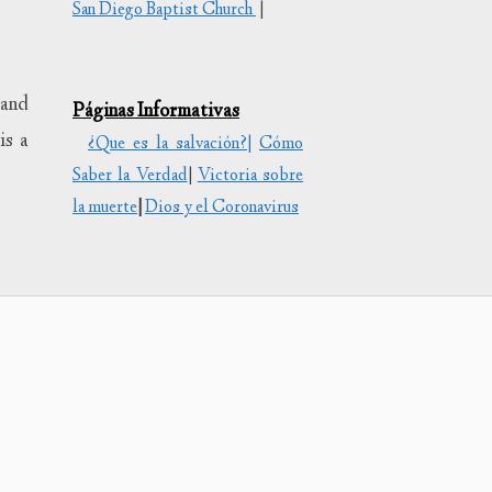
San Diego Baptist Church
|
/abajo
tar
 and
Páginas Informativas
uir
is a
¿Que es la salvación?|
Cómo
Saber la Verdad
|
Victoria sobre
en.
la muerte
|
Dios y el Coronavirus