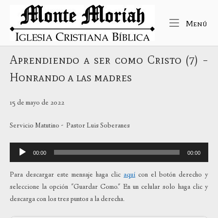
Ir
Inicio
al
Me
Menú
contenido
Aprendiendo a ser como Cristo (7) –
Honrando a las madres
15 de mayo de 2022
Servicio Matutino - Pastor Luis Soberanes
Reproductor
00:00
00:00
de
audio
Para descargar este mensaje haga clic
aquí
con el botón derecho y
seleccione la opción "Guardar Como." En un celular solo haga clic y
descarga con los tres puntos a la derecha.