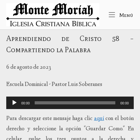
Ir
Inicio
al
Me
Menú
contenido
Aprendiendo de Cristo 58 –
Compartiendo la Palabra
6 de agosto de 2023
Escuela Dominical - Pastor Luis Soberanes
Reproductor
00:00
00:00
de
audio
Para descargar este mensaje haga clic
aquí
con el botón
derecho y seleccione la opción "Guardar Como." En
celular, pulse los tres puntos a la derecha y