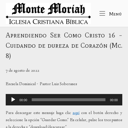
Ir
Inicio
al
Me
Menú
contenido
Aprendiendo Ser Como Cristo 16 –
Cuidando de dureza de Corazón (Mc.
8)
7 de agosto de 2022
Escuela Dominical - Pastor Luis Soberanes
Reproductor
00:00
00:00
de
audio
Para descargar este mensaje haga clic
aquí
con el botón derecho y
seleccione la opción "Guardar Como." En celular, pulse los tres puntos
a la derecha y "download/descargar."