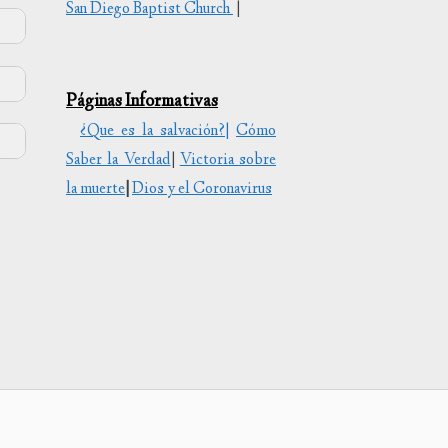
San Diego Baptist Church
|
r
bajo
r
r
bajo
Páginas Informativas
.
r
r
¿Que es la salvación?|
Cómo
bajo
Saber la Verdad
|
Victoria sobre
.
r
r
la muerte
|
Dios y el Coronavirus
bajo
.
r
r
bajo
.
r
r
bajo
.
r
r
bajo
.
r
r