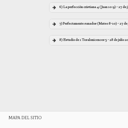
00:00
6)
La perfección cristiana 4 (Juan 10:9)
- 27 de 
00:00
7)
Perfectamente sanados (Mateo 8-10)
- 27 de
00:00
8) Estudio de 1 Tesalonicences 5
- 28 de julio 2
00:00
00:00
MAPA DEL SITIO