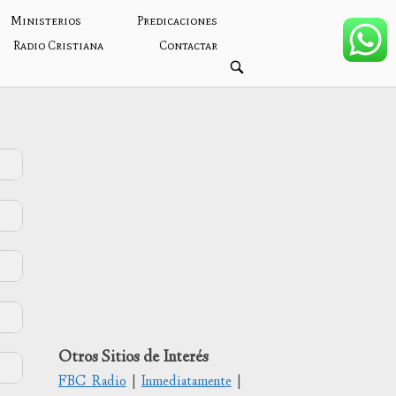
Ministerios
Predicaciones
Radio Cristiana
Contactar
ABRIR
BARRA
DE
BÚSQUEDA
Otros Sitios de Interés
bajo
FBC Radio
|
Inmediatamente
|