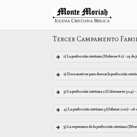
Ir
al
Inicio
contenido
Tercer Campamento Famili
1)
La perfección cristiana (Hebreos 6:1)
- 25 de 
2) Doce
motivos para desear la perfección cristi
00:00
3)
La perfección cristiana 2 (Colosenses 3:14)
- 
00:00
4)
La perfección cristiana 3 (Gálatas 2:20)
- 26 
00:00
5)
La esperanza de la perfección cristiana (Efes