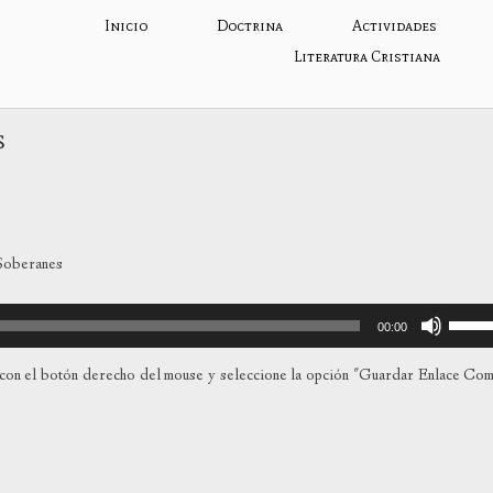
Inicio
Doctrina
Actividades
Literatura Cristiana
s
 Soberanes
Utiliza
00:00
las
teclas
con el botón derecho del mouse y seleccione la opción "Guardar Enlace Co
de
flecha
arriba
para