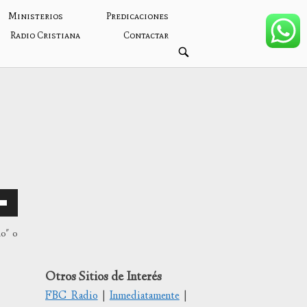
Ministerios
Predicaciones
Radio Cristiana
Contactar
ABRIR
BARRA
DE
BÚSQUEDA
mo" o
Otros Sitios de Interés
/abajo
FBC Radio
|
Inmediatamente
|