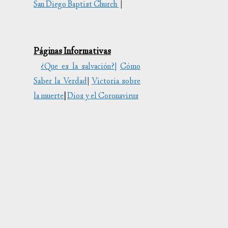
San Diego Baptist Church
|
tar
uir
Páginas Informativas
en.
¿Que es la salvación?|
Cómo
Saber la Verdad
|
Victoria sobre
la muerte
|
Dios y el Coronavirus