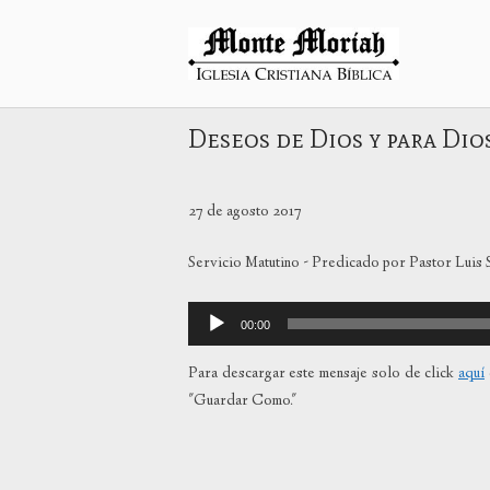
Ir
al
Inicio
contenido
Deseos de Dios y para Dio
27 de agosto 2017
Servicio Matutino - Predicado por Pastor Luis
Reproductor
00:00
de
audio
Para descargar este mensaje solo de click
aquí
"Guardar Como."