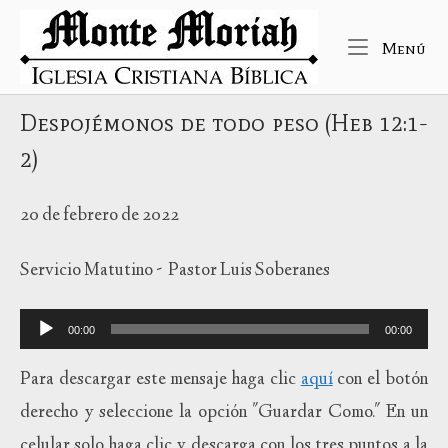
Ir
Inicio
al
Me
Menú
contenido
Despojémonos de todo peso (Heb 12:1-
2)
20 de febrero de 2022
Servicio Matutino - Pastor Luis Soberanes
Reproductor
00:00
00:00
de
audio
Para descargar este mensaje haga clic
aquí
con el botón
derecho y seleccione la opción "Guardar Como." En un
celular solo haga clic y descarga con los tres puntos a la