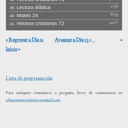
0:56
Lectura Bíblica
39.
6:55
Mateo 24
40.
34:07
Himnos cristianos 72
41.
« Regresar a Día 11
Avanzar a Día 13 »
«
Inicio
»
Lista de programación
Para cualquier comentario o pregunta, favor de contactarnos en
icbmontemoriah@protonmail.com