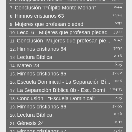
0:44
Conclusión "Púlpito Monte Moriah"
7.
35:24
Himnos cristianos 63
8.
0:52
Mujeres que profesan piedad
9.
39:11
Lecc. 6 - Mujeres que profesan piedad
10.
0:47
Conclusión "Mujeres que profesan piedad"
11.
32:52
Himnos cristianos 64
12.
0:56
Lectura Bíblica
13.
6:25
Mateo 23
14.
30:30
Himnos cristianos 65
15.
1:08
Escuela Dominical - La Separación Bíblica
16.
1:04:33
La Separación Bíblica 8b - Esc. Dominical
17.
0:25
Conclusión - "Escuela Dominical"
18.
30:55
Himnos cristianos 66
19.
0:56
Lectura Bíblica
20.
11:12
Génesis 24
21.
23:52
Himnos cristianos 67
22.