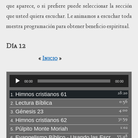
que aparece, o si prefiere puede seleccionar la sección
que usted quiera escuchar. Le animamos a escuchar toda
nuestra programación para obtener beneficio espiritual.
Día 12
«
Inicio
»
Reproductor
00:00
00:00
de
audio
28:20
Himnos cristianos 61
1.
0:56
Lectura Bíblica
2.
4:00
Génesis 23
3.
31:59
Himnos cristianos 62
4.
1:02
Púlpito Monte Moriah
5.
55:48
Evangelismo Bíblico - Usando las Escrituras
6.