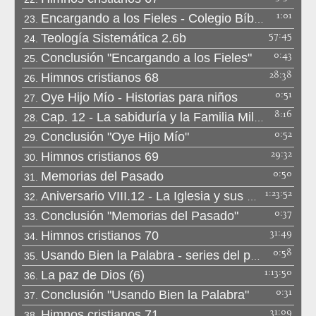
1:01
Encargando a los Fieles - Colegio Bíblico Monte Moriah
23.
57:45
Teología Sistemática 2.6b
24.
0:43
Conclusión "Encargando a los Fieles"
25.
28:38
Himnos cristianos 68
26.
0:51
Oye Hijo Mío - Historias para niños
27.
8:16
Cap. 12 - La sabiduría y la Familia Miller
28.
0:52
Conclusión "Oye Hijo Mío"
29.
29:32
Himnos cristianos 69
30.
0:50
Memorias del Pasado
31.
1:23:52
Aniversario VIII.12 - La Iglesia y sus miembros
32.
0:37
Conclusión "Memorias del Pasado"
33.
31:49
Himnos cristianos 70
34.
0:58
Usando Bien la Palabra - series del pasado
35.
1:13:50
La paz de Dios (6)
36.
0:31
Conclusión "Usando Bien la Palabra"
37.
31:09
Himnos cristianos 71
38.