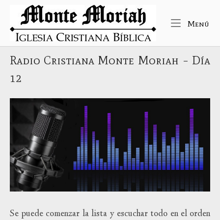
Ir
Inicio
al
Me
Menú
contenido
Radio Cristiana Monte Moriah – Día
12
Se puede comenzar la lista y escuchar todo en el orden