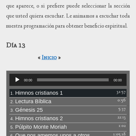
que aparece, o si prefiere puede seleccionar la sección
que usted quiera escuchar. Le animamos a escuchar toda
nuestra programación para obtener beneficio espiritual.
Día 13
«
Inicio
»
Reproductor
00:00
00:00
de
audio
32:57
Himnos cristianos 1
1.
0:56
Lectura Bíblica
2.
5:37
Génesis 25
3.
22:13
Himnos cristianos 2
4.
1:02
Púlpito Monte Moriah
5.
1:05:18
Que nos amemos unos a otros
6.