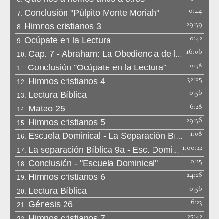
0:44
Conclusión "Púlpito Monte Moriah"
7.
29:59
Himnos cristianos 3
8.
0:42
Ocúpate en la Lectura
9.
16:06
Cap. 7 - Abraham: La Obediencia de la Fe
10.
0:38
Conclusión "Ocúpate en la Lectura"
11.
32:05
Himnos cristianos 4
12.
0:56
Lectura Bíblica
13.
6:28
Mateo 25
14.
29:56
Himnos cristianos 5
15.
1:08
Escuela Dominical - La Separación Bíblica
16.
1:00:22
La separación Bíblica 9a - Esc. Dominical
17.
0:25
Conclusión - "Escuela Dominical"
18.
24:26
Himnos cristianos 6
19.
0:56
Lectura Bíblica
20.
6:23
Génesis 26
21.
25:42
Himnos cristianos 7
22.