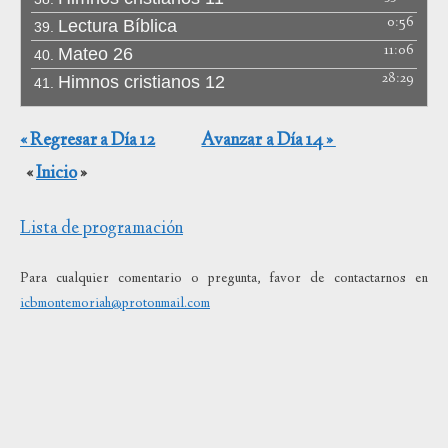
0:56
Lectura Bíblica
39.
11:06
Mateo 26
40.
28:29
Himnos cristianos 12
41.
« Regresar a Día 12
Avanzar a Día 14 »
«
Inicio
»
Lista de programación
Para cualquier comentario o pregunta, favor de contactarnos en
icbmontemoriah@protonmail.com