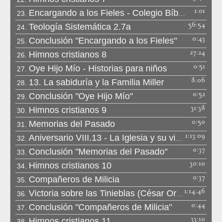
1:01
Encargando a los Fieles - Colegio Bíblico Monte Moriah
23.
56:54
Teología Sistemática 2.7a
24.
0:43
Conclusión "Encargando a los Fieles"
25.
27:24
Himnos cristianos 8
26.
0:51
Oye Hijo Mío - Historias para niños
27.
8:06
13. La sabiduría y la Familia Miller
28.
0:52
Conclusión "Oye Hijo Mío"
29.
31:38
Himnos cristianos 9
30.
0:50
Memorias del Pasado
31.
1:13:09
Aniversario VIII.13 - La Iglesia y su visión
32.
0:37
Conclusión "Memorias del Pasado"
33.
30:10
Himnos cristianos 10
34.
0:37
Compañeros de Milicia
35.
1:14:46
Victoria sobre las Tinieblas (César Orozco)
36.
0:44
Conclusión "Compañeros de Milicia"
37.
33:10
Himnos cristianos 11
38.