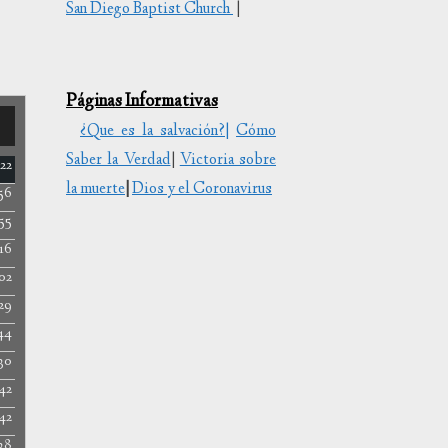
San Diego Baptist Church
|
Páginas Informativas
¿Que es la salvación?|
Cómo
Saber la Verdad
|
Victoria sobre
22
la muerte
|
Dios y el Coronavirus
56
bajo
55
:16
ar
:02
r
29
44
.
30
42
42
38