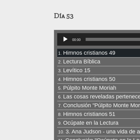
Día
Reproductor
00:00
de
audio
Himnos cristianos 49
1.
Lectura Bíblica
2.
Levítico 15
3.
Himnos cristianos 50
4.
Púlpito Monte Moriah
5.
Las cosas reveladas pertenec
6.
Conclusión "Púlpito Monte Mor
7.
Himnos cristianos 51
8.
Ocúpate en la Lectura
9.
3. Ana Judson - una vida de 
10.