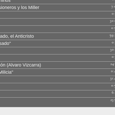
 niños
7:
ioneros y los Miller
0:
30:
0:
59:
do, el Anticristo
0:
sado"
30:
0:
24:
ión (Alvaro Vizcarra)
0:
licia"
31:
0:
6:
23: