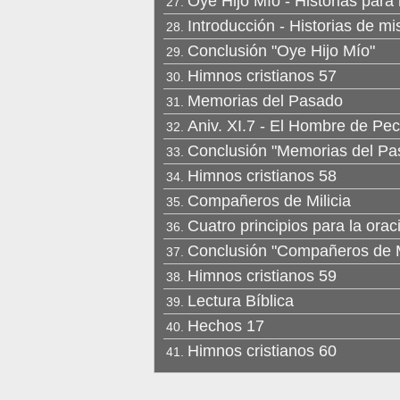
Oye Hijo Mío - Historias para
27.
Introducción - Historias de mis
28.
Conclusión "Oye Hijo Mío"
29.
Himnos cristianos 57
30.
Memorias del Pasado
31.
Aniv. XI.7 - El Hombre de Peca
32.
Conclusión "Memorias del Pa
33.
Himnos cristianos 58
34.
Compañeros de Milicia
35.
Cuatro principios para la orac
36.
Conclusión "Compañeros de Mi
37.
Himnos cristianos 59
38.
Lectura Bíblica
39.
Hechos 17
40.
Himnos cristianos 60
41.