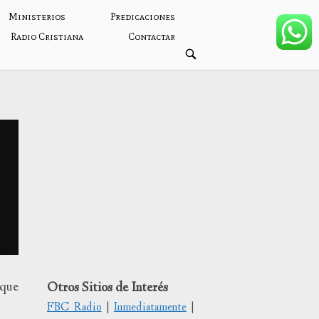
Ministerios
Predicaciones
Radio Cristiana
Contactar
ABRIR
BARRA
DE
BÚSQUEDA
 que
Otros Sitios de Interés
FBC Radio
|
Inmediatamente
|