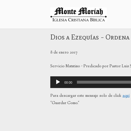
Ir
al
Inicio
contenido
Dios a Ezequías – Ordena t
8 de enero 2017
Servicio Matutino - Predicado por Pastor Luis
Reproductor
00:00
de
audio
Para descargar este mensaje solo de click
aquí
"Guardar Como."