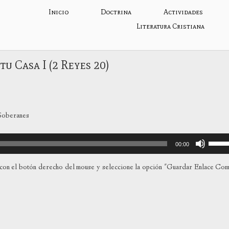
Inicio
Doctrina
Actividades
Literatura Cristiana
u Casa I (2 Reyes 20)
 Soberanes
Utiliza
00:00
las
teclas
con el botón derecho del mouse y seleccione la opción "Guardar Enlace Co
de
flecha
arriba
para
aumen