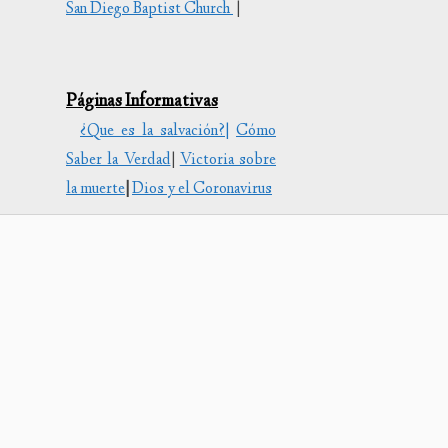
San Diego Baptist Church
|
uir
Páginas Informativas
en.
¿Que es la salvación?|
Cómo
Saber la Verdad
|
Victoria sobre
la muerte
|
Dios y el Coronavirus