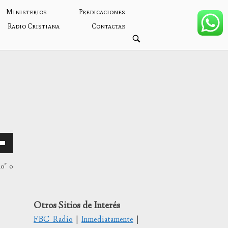
Ministerios
Predicaciones
Radio Cristiana
Contactar
ABRIR
BARRA
DE
BÚSQUEDA
mo" o
/abajo
Otros Sitios de Interés
FBC Radio
|
Inmediatamente
|
tar