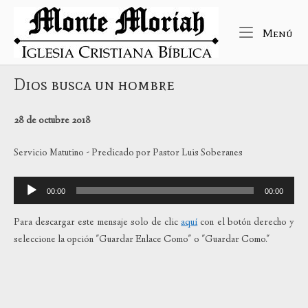
Ir
Inicio
al
Me
Menú
contenido
Dios busca un hombre
28
de octubre 2018
Servicio Matutino - Predicado por Pastor Luis Soberanes
Reproductor
00:00
00:00
de
audio
Para descargar este mensaje solo de clic
aquí
con el botón derecho y
seleccione la opción "Guardar Enlace Como" o "Guardar Como."