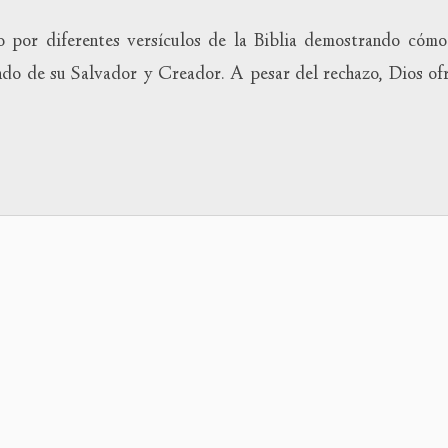
aumen
o por diferentes versículos de la Biblia demostrando cómo
o
dismin
ando de su Salvador y Creador. A pesar del rechazo, Dios of
el
volum