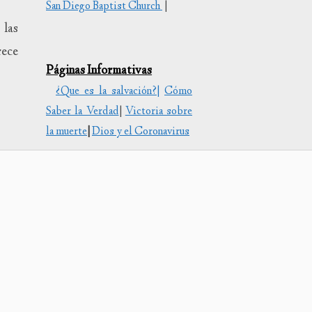
San Diego Baptist Church
|
tar
 las
uir
rece
Páginas Informativas
en.
¿Que es la salvación?|
Cómo
Saber la Verdad
|
Victoria sobre
la muerte
|
Dios y el Coronavirus