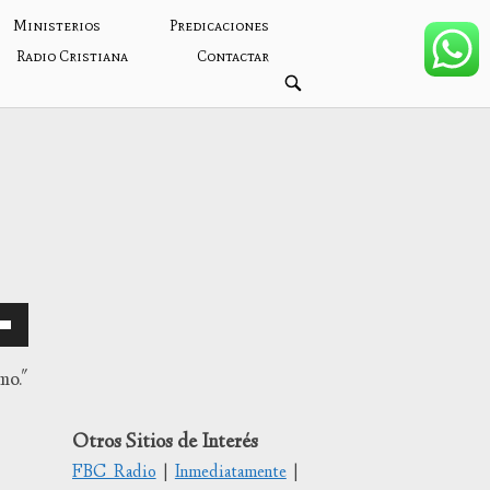
Ministerios
Predicaciones
Radio Cristiana
Contactar
ABRIR
BARRA
DE
BÚSQUEDA
mo."
Otros Sitios de Interés
/abajo
FBC Radio
|
Inmediatamente
|