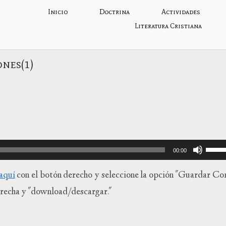
Inicio
Doctrina
Actividades
Literatura Cristiana
ones(1)
Utiliza
00:00
las
teclas
aquí
con el botón derecho y seleccione la opción "Guardar Co
de
 derecha y "download/descargar."
flecha
arriba
para