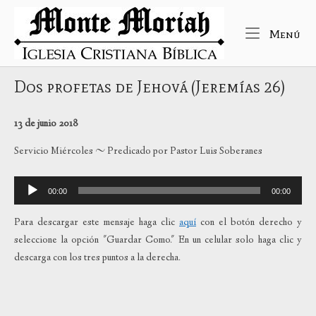
Ir
Inicio
al
Me
Menú
contenido
Dos profetas de Jehová (Jeremías 26)
13 de junio 2018
Servicio Miércoles ~ Predicado por Pastor Luis Soberanes
Reproductor
00:00
00:00
de
audio
Para descargar este mensaje haga clic
aquí
con el botón derecho y
seleccione la opción "Guardar Como." En un celular solo haga clic y
descarga con los tres puntos a la derecha.