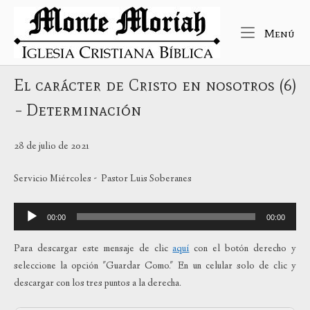
Ir
Inicio
al
Me
Menú
contenido
El carácter de Cristo en nosotros (6)
– Determinación
28 de julio de 2021
Servicio Miércoles - Pastor Luis Soberanes
Reproductor
00:00
00:00
de
audio
Para descargar este mensaje de clic
aquí
con el botón derecho y
seleccione la opción "Guardar Como." En un celular solo de clic y
descargar con los tres puntos a la derecha.