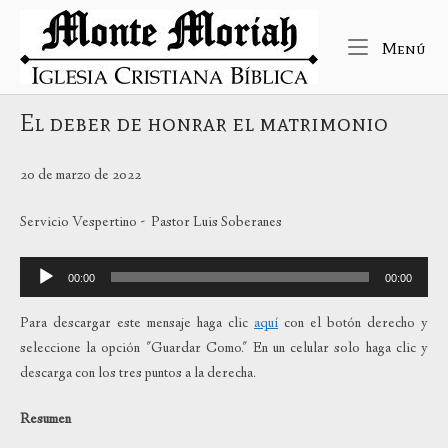
Ir
Inicio
al
Me
Menú
contenido
El deber de honrar el matrimonio
20 de marzo de 2022
Servicio Vespertino - Pastor Luis Soberanes
Reproductor
00:00
00:00
de
audio
Para descargar este mensaje haga clic
aquí
con el botón derecho y
seleccione la opción "Guardar Como." En un celular solo haga clic y
descarga con los tres puntos a la derecha.
Resumen