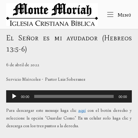
Ir
Inicio
al
Me
Menú
contenido
El Señor es mi ayudador (Hebreos
13:5-6)
6 de abril de 2022
Servicio Miércoles - Pastor Luis Soberanes
Reproductor
00:00
00:00
de
audio
Para descargar este mensaje haga clic
aquí
con el botón derecho y
seleccione la opción "Guardar Como." En un celular solo haga clic y
descarga con los tres puntos a la derecha.