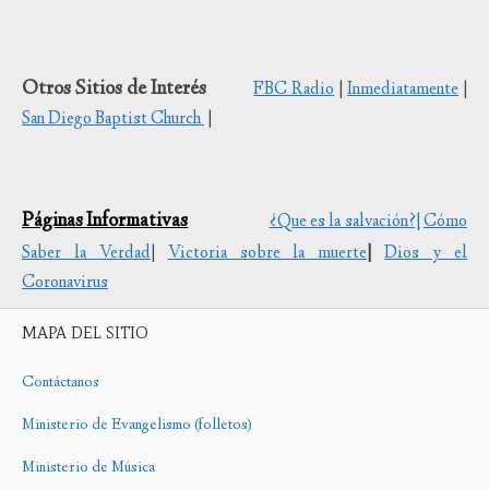
Otros Sitios de Interés
FBC Radio
|
Inmediatamente
|
San Diego Baptist Church
|
Páginas Informativas
¿Que es la salvación?|
Cómo
Saber la Verdad
|
Victoria sobre la muerte
|
Dios y el
Coronavirus
MAPA DEL SITIO
Contáctanos
Ministerio de Evangelismo (folletos)
Ministerio de Música