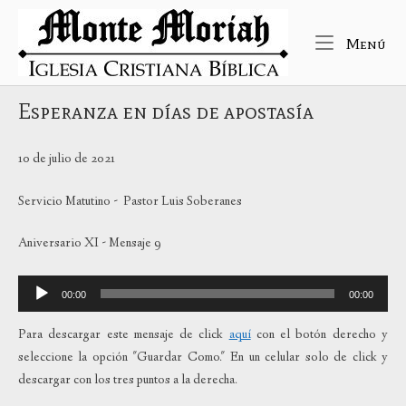
Ir
Inicio
al
Me
Menú
contenido
Esperanza en días de apostasía
10 de julio de 2021
Servicio Matutino - Pastor Luis Soberanes
Aniversario XI - Mensaje 9
Reproductor
00:00
00:00
de
audio
Para descargar este mensaje de click
aquí
con el botón derecho y
seleccione la opción "Guardar Como." En un celular solo de click y
descargar con los tres puntos a la derecha.