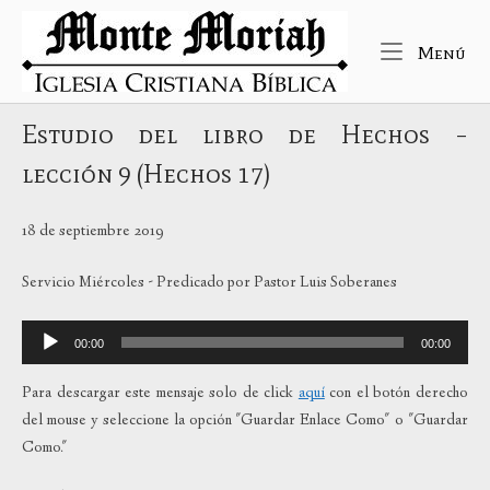
Ir
Inicio
al
Me
Menú
contenido
Estudio del libro de Hechos –
lección 9 (Hechos 17)
18 de septiembre 2019
Servicio Miércoles - Predicado por Pastor Luis Soberanes
Reproductor
00:00
00:00
de
audio
Para descargar este mensaje solo de click
aquí
con el botón derecho
del mouse y seleccione la opción "Guardar Enlace Como" o "Guardar
Como."