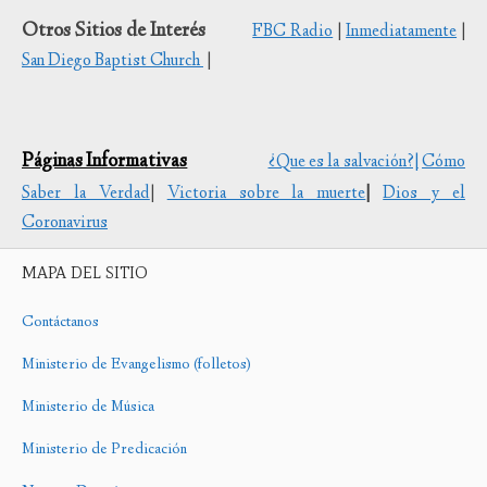
Otros Sitios de Interés
FBC Radio
|
Inmediatamente
|
San Diego Baptist Church
|
Páginas Informativas
¿Que es la salvación?|
Cómo
Saber la Verdad
|
Victoria sobre la muerte
|
Dios y el
Coronavirus
MAPA DEL SITIO
Contáctanos
Ministerio de Evangelismo (folletos)
Ministerio de Música
Ministerio de Predicación