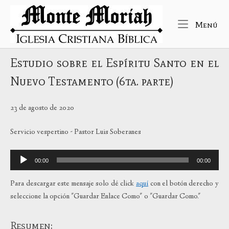
Ir
Inicio
al
Me
Menú
contenido
Estudio sobre el Espíritu Santo en el
Nuevo Testamento (6ta. parte)
23 de agosto de 2020
Servicio vespertino - Pastor Luis Soberanes
Reproductor
00:00
00:00
de
audio
Para descargar este mensaje solo dé click
aquí
con el botón derecho y
seleccione la opción "Guardar Enlace Como" o "Guardar Como."
Resumen: