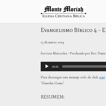
Ir
al
Inicio
contenido
Evangelismo Bíblico 4 – E
13 de marzo 2019
Servicio Miércoles - Predicado por Rev. Daniel
Reproductor
00:00
de
audio
Para descargar este mensaje solo de click
aquí
"Guardar Como."
RESUMEN: