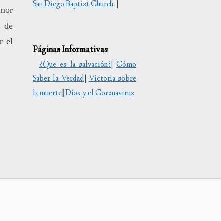
San Diego Baptist Church
|
amor
uir
d de
r el
Páginas Informativas
en.
¿Que es la salvación?|
Cómo
Saber la Verdad
|
Victoria sobre
la muerte
|
Dios y el Coronavirus