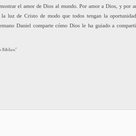
e mostrar el amor de Dios al mundo. Por amor a Dios, y por 
o
dismin
 la luz de Cristo de modo que todos tengan la oportunida
el
hermano Daniel comparte cómo Dios le ha guiado a comparti
volum
 Bíblico."