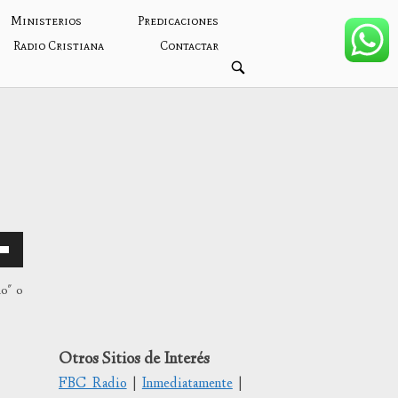
Ministerios
Predicaciones
Radio Cristiana
Contactar
ABRIR
BARRA
DE
BÚSQUEDA
mo" o
/abajo
Otros Sitios de Interés
FBC Radio
|
Inmediatamente
|
tar