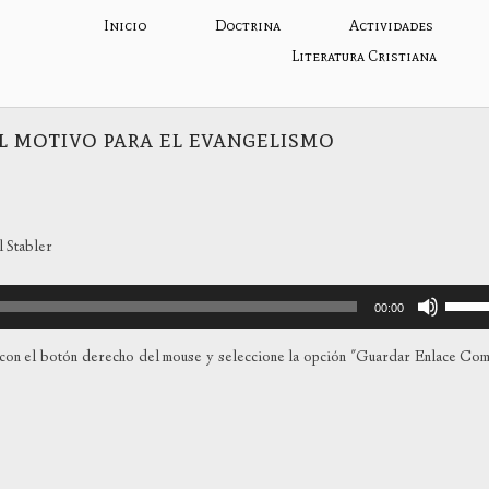
Inicio
Doctrina
Actividades
Literatura Cristiana
l motivo para el evangelismo
 Stabler
Utiliza
00:00
las
teclas
con el botón derecho del mouse y seleccione la opción "Guardar Enlace Co
de
flecha
arriba
para
aumen