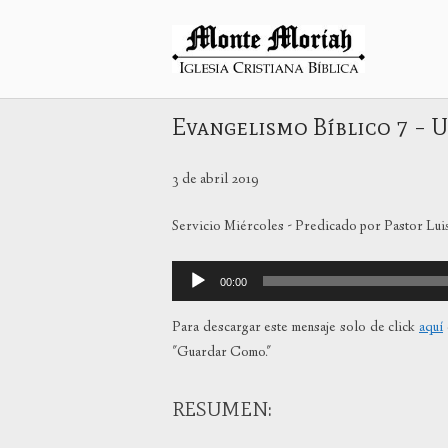
Ir
al
Inicio
contenido
Evangelismo Bíblico 7 – Us
3 de abril 2019
Servicio Miércoles - Predicado por Pastor Lui
Reproductor
00:00
de
audio
Para descargar este mensaje solo de click
aquí
"Guardar Como."
RESUMEN: