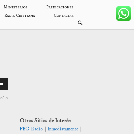
Ministerios
Predicaciones
Radio Cristiana
Contactar
ABRIR
BARRA
DE
BÚSQUEDA
mo" o
/abajo
Otros Sitios de Interés
FBC Radio
|
Inmediatamente
|
tar