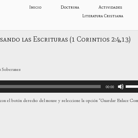
Inicio
Doctrina
Actividades
Literatura Cristiana
ando las Escrituras (1 Corintios 2:4,13)
s Soberanes
Utiliza
00:00
las
teclas
con el botón derecho del mouse y seleccione la opción "Guardar Enlace Co
de
flecha
arriba
para
aumen