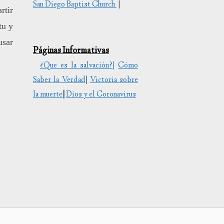
San Diego Baptist Church
|
rtir
uir
tu y
usar
Páginas Informativas
en.
¿Que es la salvación?|
Cómo
Saber la Verdad
|
Victoria sobre
la muerte
|
Dios y el Coronavirus