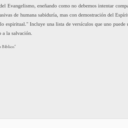
o del Evangelismo, eneñando como no debemos intentar compa
o
dismin
uasivas de humana sabiduría, mas con demostración del Espíri
el
lo espiritual." Incluye una lista de versículos que uno puede 
volum
 a la salvación.
 Bíblico."