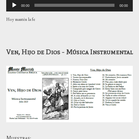
Reproductor
00:00
00:00
de
audio
Hoy mantén la fe
Ven, Hijo de Dios - Música Instrumental
Muestras: