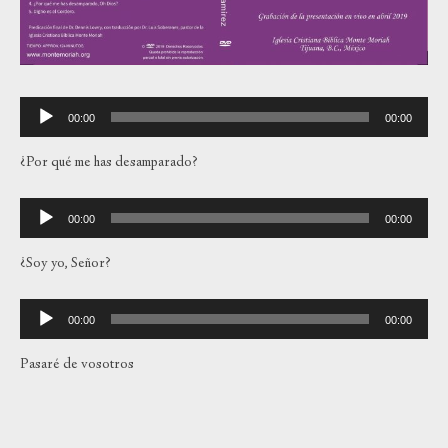
Reproductor
00:00
00:00
de
audio
¿Por qué me has desamparado?
Reproductor
00:00
00:00
de
audio
¿Soy yo, Señor?
Reproductor
00:00
00:00
de
audio
Pasaré de vosotros