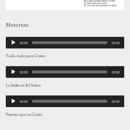
Muestras:
Reproductor
00:00
00:00
de
audio
Todo, todo para Cristo
Reproductor
00:00
00:00
de
audio
La lucha es del Señor
Reproductor
00:00
00:00
de
audio
Pon tus ojos en Cristo