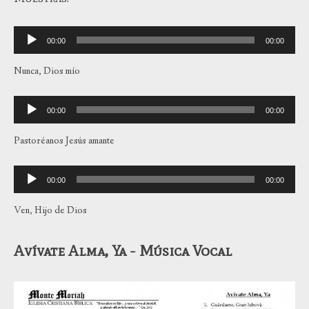
Reproductor
00:00
00:00
de
audio
Nunca, Dios mío
Reproductor
00:00
00:00
de
audio
Pastoréanos Jesús amante
Reproductor
00:00
00:00
de
audio
Ven, Hijo de Dios
Avívate Alma, Ya - Música Vocal