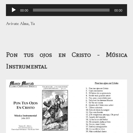
Reproductor
00:00
00:00
de
audio
Avívate Alma, Ya
Pon tus ojos en Cristo - Música
Instrumental