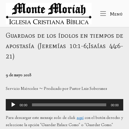
Ir
Inicio
al
Me
Menú
contenido
Guardaos de los ídolos en tiempos de
apostasía (Jeremías 10:1-6;Isaías 44:6-
21)
9 de mayo 2018
Servicio Miércoles ~ Predicado por Pastor Luis Soberanes
Reproductor
00:00
00:00
de
audio
Para descargar este mensaje solo de click
aquí
con el botón derecho y
seleccione la opción "Guardar Enlace Como" o "Guardar Como."