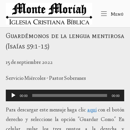
Ir
Inicio
al
Me
Menú
contenido
Guardémonos de la lengua mentirosa
(Isaías 59:1-15)
15 de septiembre 2022
Servicio Miércoles - Pastor Soberanes
Reproductor
00:00
00:00
de
audio
Para descargar este mensaje haga clic
aquí
con el botón
derecho y seleccione la opción "Guardar Como." En
celular, pulse los tres puntos a la derecha y