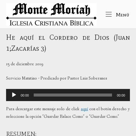
Ir
Inicio
al
Me
Menú
contenido
He aquí el Cordero de Dios (Juan
1;Zacarías 3)
15 de diciembre 2019
Servicio Matutino - Predicado por Pastor Luis Soberanes
Reproductor
00:00
00:00
de
audio
Para descargar este mensaje solo de click
aquí
con el botón derecho y
seleccione la opción "Guardar Enlace Como" o "Guardar Como."
RESUMEN: