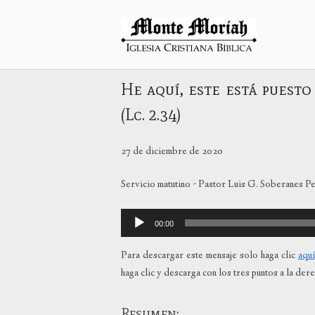
Ir
al
Inicio
contenido
He aquí, este está puest
(Lc. 2.34)
27 de diciembre de 2020
Servicio matutino - Pastor Luis G. Soberanes P
Reproductor
00:00
de
audio
Para descargar este mensaje solo haga clic
aquí
haga clic y descarga con los tres puntos a la dere
Resumen: