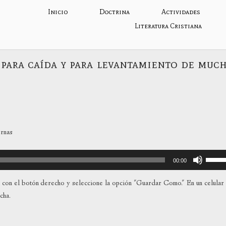
Inicio
Doctrina
Actividades
Literatura Cristiana
o para caída y para levantamiento de muc
ernas
Utiliza
00:00
las
teclas
con el botón derecho y seleccione la opción "Guardar Como." En un celular
de
cha.
flecha
arriba