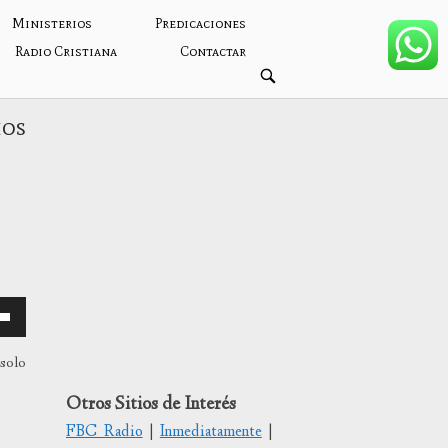
Ministerios
Predicaciones
Radio Cristiana
Contactar
ABRIR
BARRA
DE
BÚSQUEDA
hos
 solo
Otros Sitios de Interés
FBC Radio
|
Inmediatamente
|
/abajo