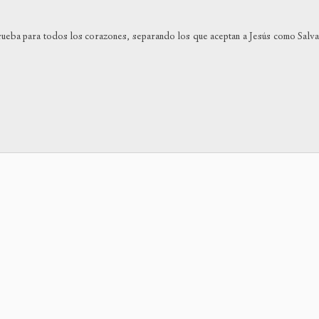
para
aumen
rueba para todos los corazones, separando los que aceptan a Jesús como Salv
o
dismin
el
volum