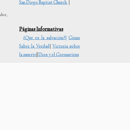
San Diego Baptist Church
|
tar
ador,
uir
Páginas Informativas
¿Que es la salvación?|
Cómo
en.
Saber la Verdad
|
Victoria sobre
la muerte
|
Dios y el Coronavirus