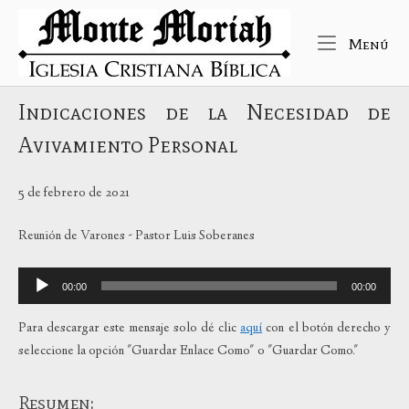
Ir
Inicio
al
Me
Menú
contenido
Indicaciones de la Necesidad de
Avivamiento Personal
5 de febrero de 2021
Reunión de Varones - Pastor Luis Soberanes
Reproductor
00:00
00:00
de
audio
Para descargar este mensaje solo dé clic
aquí
con el botón derecho y
seleccione la opción "Guardar Enlace Como" o "Guardar Como."
Resumen: