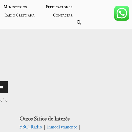
Ministerios
Predicaciones
Radio Cristiana
Contactar
ABRIR
BARRA
DE
BÚSQUEDA
mo" o
Otros Sitios de Interés
/abajo
FBC Radio
|
Inmediatamente
|