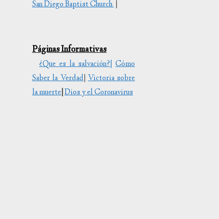
San Diego Baptist Church
|
tar
uir
Páginas Informativas
en.
¿Que es la salvación?|
Cómo
Saber la Verdad
|
Victoria sobre
la muerte
|
Dios y el Coronavirus