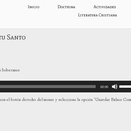
Inicio
Doctrina
Actividades
Literatura Cristiana
tu Santo
s Soberanes
Utiliza
00:00
las
teclas
con el botón derecho del mouse y seleccione la opción "Guardar Enlace Co
de
flecha
arriba
para