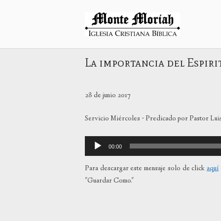
Ir
al
Inicio
contenido
La importancia del Espiri
28 de junio 2017
Servicio Miércoles - Predicado por Pastor Lui
Reproductor
00:00
de
audio
Para descargar este mensaje solo de click
aquí
"Guardar Como."