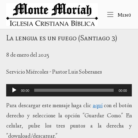
Ir
Inicio
al
Me
Menú
contenido
La lengua es un fuego (Santiago 3)
8 de enero del 2025
Servicio Miércoles - Pastor Luis Soberanes
Reproductor
00:00
00:00
de
audio
Para descargar este mensaje haga clic
aqu
í
con el botón
derecho y seleccione la opción "Guardar Como." En
celular, pulse los tres puntos a la derecha y
"download/descargar."