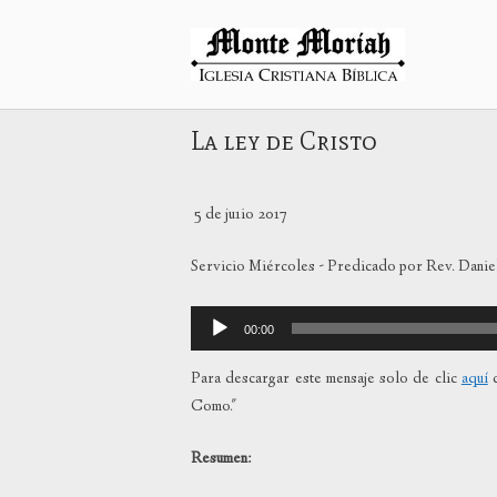
Ir
al
Inicio
contenido
La ley de Cristo
5 de ju1io 2017
Servicio Miércoles - Predicado por Rev. Daniel
Reproductor
00:00
de
audio
Para descargar este mensaje solo de clic
aquí
c
Como."
Resumen: