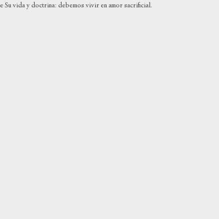
e Su vida y doctrina: debemos vivir en amor sacrificial.
aumen
o
dismin
el
volum