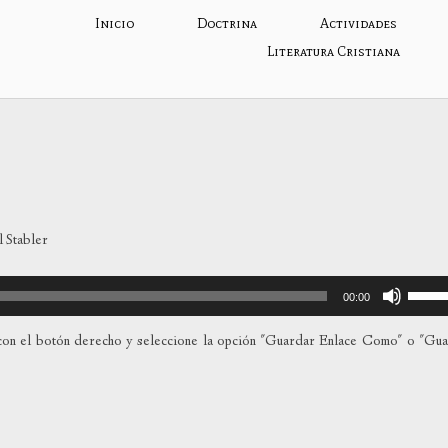
Inicio
Doctrina
Actividades
Literatura Cristiana
 Stabler
Utiliza
00:00
las
teclas
on el botón derecho y seleccione la opción "Guardar Enlace Como" o "Gu
de
flecha
arriba
para