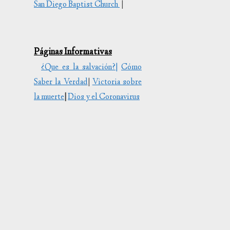
San Diego Baptist Church
|
tar
uir
Páginas Informativas
en.
¿Que es la salvación?|
Cómo
Saber la Verdad
|
Victoria sobre
la muerte
|
Dios y el Coronavirus