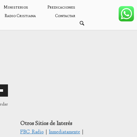
Ministerios
Predicaciones
Radio Cristiana
Contactar
ABRIR
BARRA
DE
BÚSQUEDA
ardar
Otros Sitios de Interés
/abajo
FBC Radio
|
Inmediatamente
|