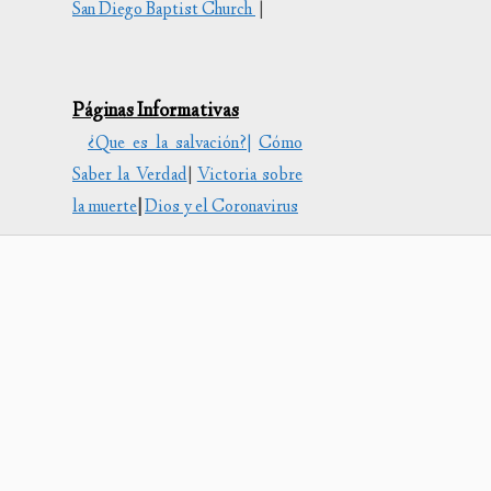
San Diego Baptist Church
|
uir
Páginas Informativas
en.
¿Que es la salvación?|
Cómo
Saber la Verdad
|
Victoria sobre
la muerte
|
Dios y el Coronavirus