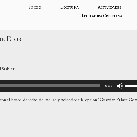
Inicio
Doctrina
Actividades
Literatura Cristiana
de Dios
 Stabler
Utiliza
00:00
las
teclas
con el botón derecho del mouse y seleccione la opción "Guardar Enlace Co
de
flecha
arriba
para
aumen