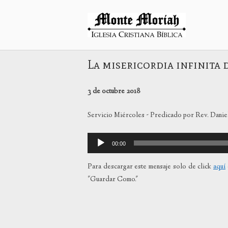
Ir
al
Inicio
contenido
La misericordia infinita 
3 de octubre 2018
Servicio Miércoles - Predicado por Rev. Daniel
Reproductor
00:00
de
audio
Para descargar este mensaje solo de click
aquí
"Guardar Como."