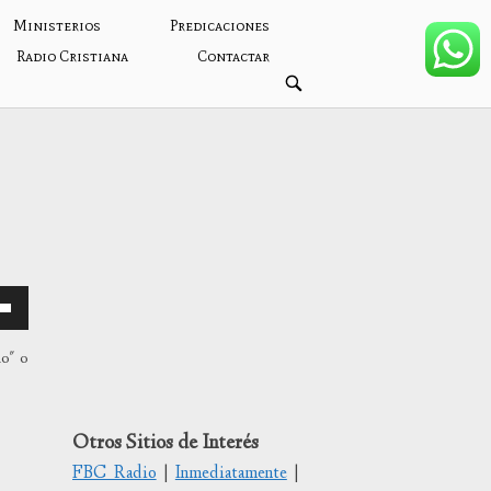
Ministerios
Predicaciones
Radio Cristiana
Contactar
ABRIR
BARRA
DE
BÚSQUEDA
mo" o
/abajo
Otros Sitios de Interés
FBC Radio
|
Inmediatamente
|
tar