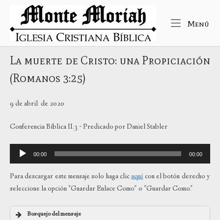
Ir
Inicio
al
Me
Menú
contenido
La muerte de Cristo: una Propiciación
(Romanos 3:25)
9 de abril de 2020
Conferencia Bíblica II.3 - Predicado por Daniel Stabler
Reproductor
00:00
00:00
de
audio
Para descargar este mensaje solo haga clic
aquí
con el botón derecho y
seleccione la opción "Guardar Enlace Como" o "Guardar Como."
Bosquejo del mensaje