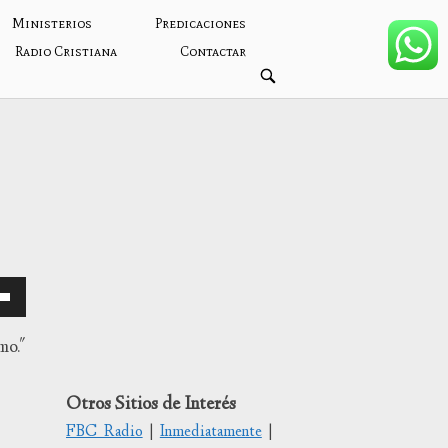
Ministerios
Predicaciones
Radio Cristiana
Contactar
ABRIR
BARRA
DE
BÚSQUEDA
mo."
Otros Sitios de Interés
/abajo
FBC Radio
|
Inmediatamente
|