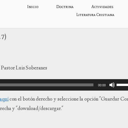
Inicio
Doctrina
Actividades
Literatura Cristiana
17)
 Pastor Luis Soberanes
Utiliza
00:00
las
teclas
aqu
í
con el botón derecho y seleccione la opción "Guardar Co
de
 derecha y "download/descargar."
flecha
arriba
para