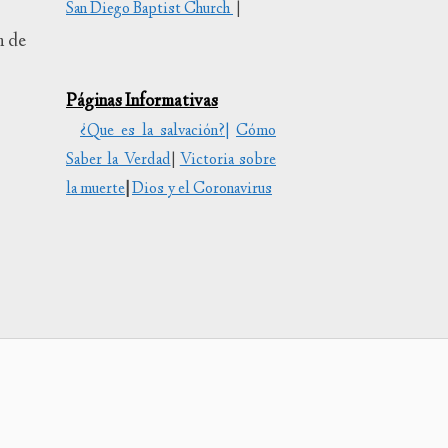
San Diego Baptist Church
|
tar
n de
uir
Páginas Informativas
en.
¿Que es la salvación?|
Cómo
Saber la Verdad
|
Victoria sobre
la muerte
|
Dios y el Coronavirus