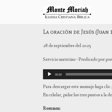
Ir
al
Inicio
contenido
La oración de Jesús (Juan 
28 de septiembre del 2025
Servicio matutino - Predicado por
por
Reproductor
00:00
de
audio
Para descargar este mensaje haga clic
En celular, pulse los tres puntos a la
Resumen: