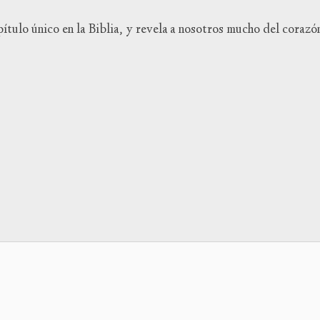
aumen
pítulo único en la Biblia, y revela a nosotros mucho del corazó
o
dismin
el
volum