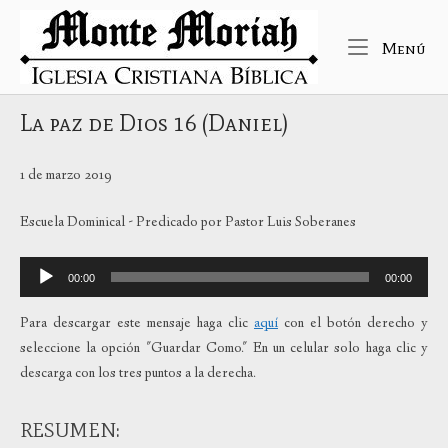
Ir
Inicio
al
Me
Menú
contenido
La paz de Dios 16 (Daniel)
1 de marzo 2019
Escuela Dominical - Predicado por Pastor Luis Soberanes
Reproductor
00:00
00:00
de
audio
Para descargar este mensaje haga clic
aquí
con el botón derecho y
seleccione la opción "Guardar Como." En un celular solo haga clic y
descarga con los tres puntos a la derecha.
RESUMEN: