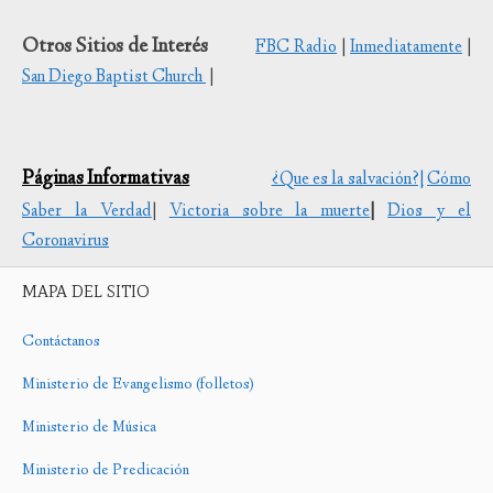
Otros Sitios de Interés
FBC Radio
|
Inmediatamente
|
San Diego Baptist Church
|
Páginas Informativas
¿Que es la salvación?|
Cómo
Saber la Verdad
|
Victoria sobre la muerte
|
Dios y el
Coronavirus
MAPA DEL SITIO
Contáctanos
Ministerio de Evangelismo (folletos)
Ministerio de Música
Ministerio de Predicación