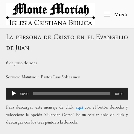
Ir
Inicio
al
Me
Menú
contenido
La persona de Cristo en el Evangelio
de Juan
6 de junio de 2021
Servicio Matutino - Pastor Luis Soberanes
Reproductor
00:00
00:00
de
audio
Para descargar este mensaje de click
aquí
con el botón derecho y
seleccione la opción "Guardar Como." En un celular solo de click y
descargar con los tres puntos a la derecha.