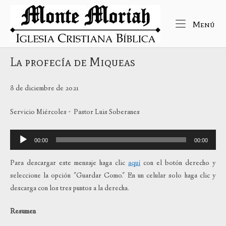
Ir
Inicio
al
Me
Menú
contenido
La profecía de Miqueas
8 de diciembre de 2021
Servicio Miércoles - Pastor Luis Soberanes
Reproductor
00:00
00:00
de
audio
Para descargar este mensaje haga clic
aquí
con el botón derecho y
seleccione la opción "Guardar Como." En un celular solo haga clic y
descarga con los tres puntos a la derecha.
Resumen