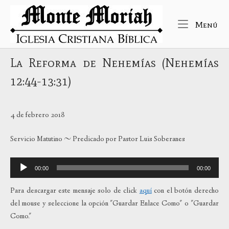
Ir
Inicio
al
Me
Menú
contenido
La Reforma de Nehemías (Nehemías
12:44-13:31)
4 de febrero 2018
Servicio Matutino ~ Predicado por Pastor Luis Soberanes
Reproductor
00:00
00:00
de
audio
Para descargar este mensaje solo de click
aquí
con el botón derecho
del mouse y seleccione la opción "Guardar Enlace Como" o "Guardar
Como."