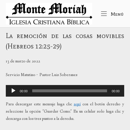
Ir
Inicio
al
Me
Menú
contenido
La remoción de las cosas movibles
(Hebreos 12:25-29)
13 de marzo de 2022
Servicio Matutino - Pastor Luis Soberanes
Reproductor
00:00
00:00
de
audio
Para descargar este mensaje haga clic
aquí
con el botón derecho y
seleccione la opción "Guardar Como." En un celular solo haga clic y
descarga con los tres puntos a la derecha.