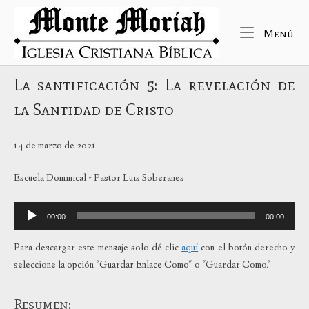
Ir
Inicio
al
Me
Menú
contenido
La santificación 5: La revelación de
la Santidad de Cristo
14 de marzo de 2021
Escuela Dominical - Pastor Luis Soberanes
Reproductor
00:00
00:00
de
audio
Para descargar este mensaje solo dé clic
aquí
con el botón derecho y
seleccione la opción "Guardar Enlace Como" o "Guardar Como."
Resumen: