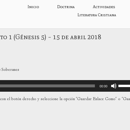
Inicio
Doctrina
Actividades
Literatura Cristiana
o 1 (Génesis 5) – 15 de abril 2018
s Soberanes
Utiliza
00:00
las
teclas
con el botón derecho y seleccione la opción "Guardar Enlace Como" o "Gu
de
flecha
arriba
para