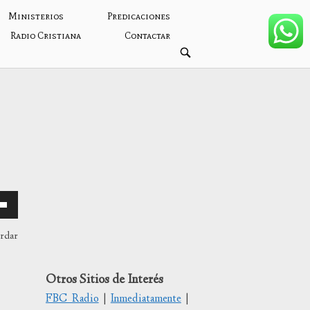
Ministerios
Predicaciones
Radio Cristiana
Contactar
ABRIR
BARRA
DE
BÚSQUEDA
ardar
Otros Sitios de Interés
/abajo
FBC Radio
|
Inmediatamente
|