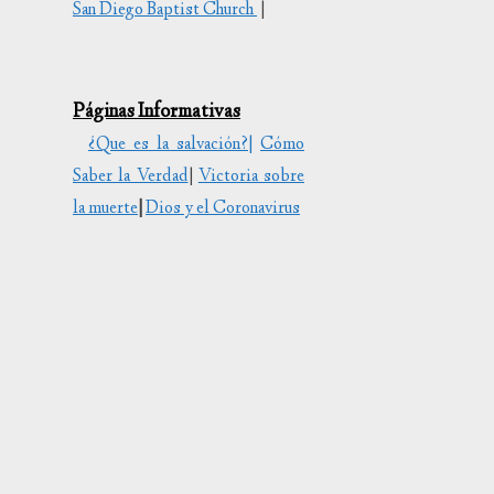
San Diego Baptist Church
|
tar
uir
Páginas Informativas
en.
¿Que es la salvación?|
Cómo
Saber la Verdad
|
Victoria sobre
la muerte
|
Dios y el Coronavirus