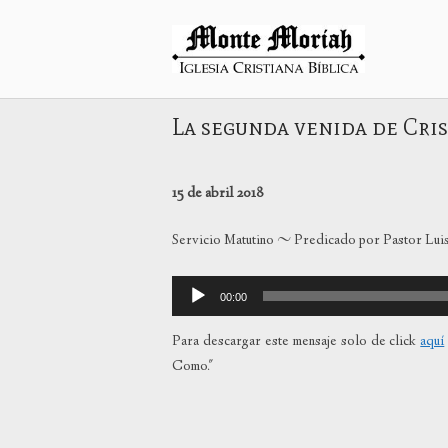
Ir
al
Inicio
contenido
La segunda venida de Crist
15 de abril 2018
Servicio Matutino ~ Predicado por Pastor Lui
Reproductor
00:00
de
audio
Para descargar este mensaje solo de click
aquí
Como."