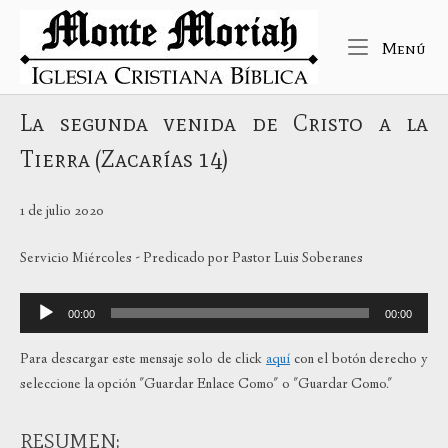
Ir
Inicio
al
Me
Menú
contenido
La segunda venida de Cristo a la
Tierra (Zacarías 14)
1 de julio 2020
Servicio Miércoles - Predicado por Pastor Luis Soberanes
Reproductor
00:00
00:00
de
audio
Para descargar este mensaje solo de click
aquí
con el botón derecho y
seleccione la opción "Guardar Enlace Como" o "Guardar Como."
RESUMEN: