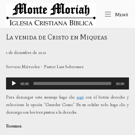
Ir
Inicio
al
Me
Menú
contenido
La venida de Cristo en Miqueas
1 de diciembre de 2021
Servicio Miércoles - Pastor Luis Soberanes
Reproductor
00:00
00:00
de
audio
Para descargar este mensaje haga clic
aquí
con el botón derecho y
seleccione la opción "Guardar Como." En un celular solo haga clic y
descarga con los tres puntos a la derecha.
Resumen