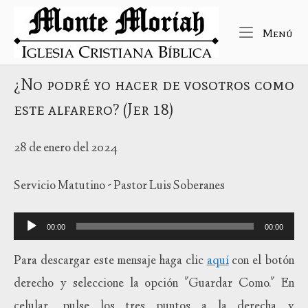
Ir
Inicio
al
Me
Menú
contenido
¿No podré yo hacer de vosotros como
este alfarero? (Jer 18)
28 de enero del 2024
Servicio Matutino - Pastor Luis Soberanes
Reproductor
00:00
00:00
de
audio
Para descargar este mensaje haga clic
aqu
í
con el botón
derecho y seleccione la opción "Guardar Como." En
celular, pulse los tres puntos a la derecha y