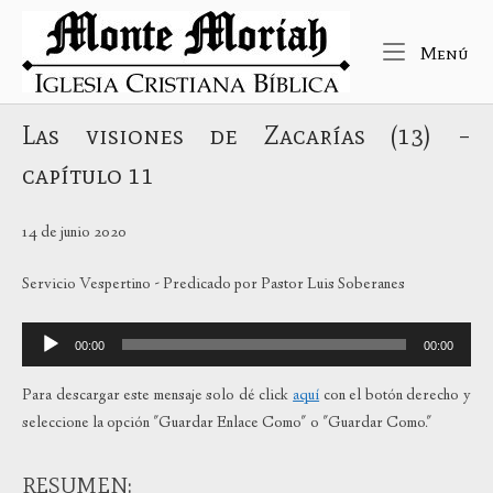
Ir
Inicio
al
Me
Menú
contenido
Las visiones de Zacarías (13) –
capítulo 11
14 de junio 2020
Servicio Vespertino - Predicado por Pastor Luis Soberanes
Reproductor
00:00
00:00
de
audio
Para descargar este mensaje solo dé click
aquí
con el botón derecho y
seleccione la opción "Guardar Enlace Como" o "Guardar Como."
RESUMEN: