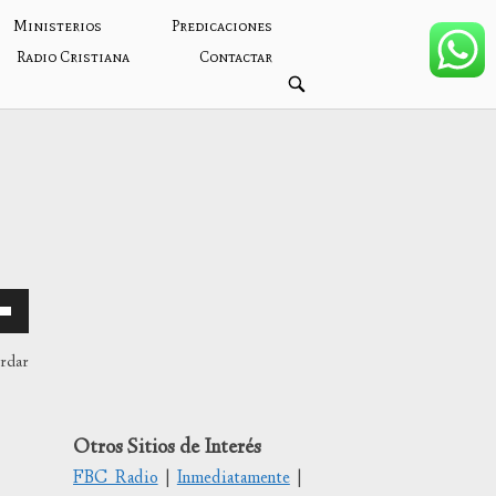
Ministerios
Predicaciones
Radio Cristiana
Contactar
ABRIR
BARRA
DE
BÚSQUEDA
ardar
/abajo
Otros Sitios de Interés
FBC Radio
|
Inmediatamente
|
tar