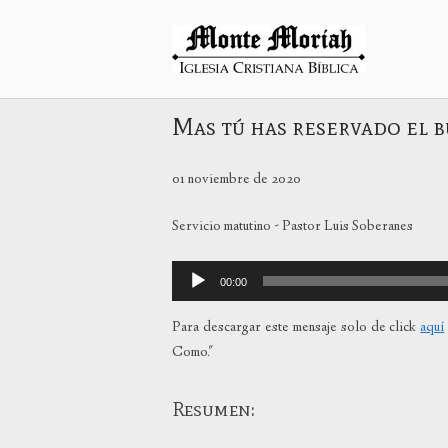
Ir
al
Inicio
contenido
Mas tú has reservado el 
01 noviembre de 2020
Servicio matutino - Pastor Luis Soberanes
Reproductor
00:00
de
audio
Para descargar este mensaje solo de click
aquí
Como."
Resumen: