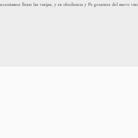
cesitamos llenar las vasijas, y en obediencia y Fe gozarnos del nuevo vin
o
dismin
el
volum