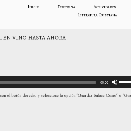
Inicio
Doctrina
Actividades
Literatura Cristiana
buen vino hasta ahora
Utiliza
00:00
las
teclas
con el botón derecho y seleccione la opción "Guardar Enlace Como" o "Gu
de
flecha
arriba
para
aumen