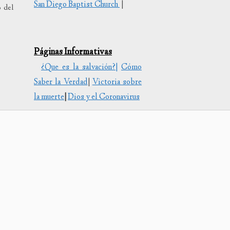
San Diego Baptist Church
|
o del
uir
Páginas Informativas
en.
¿Que es la salvación?|
Cómo
Saber la Verdad
|
Victoria sobre
la muerte
|
Dios y el Coronavirus